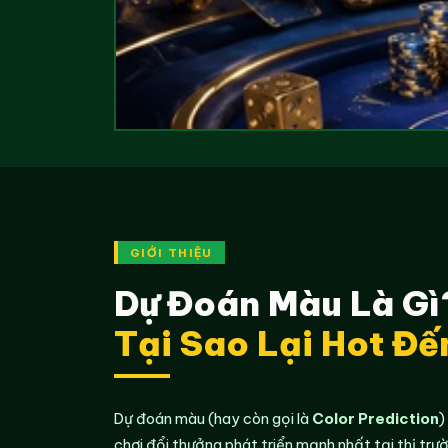
GIỚI THIỆU
Dự Đoán Màu Là Gì
Tại Sao Lại Hot Đế
Dự đoán màu (hay còn gọi là
Color Prediction
)
chơi đổi thưởng phát triển mạnh nhất tại thị tr