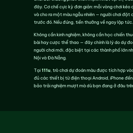
đây. Cơ chế cực kỳ đơn giản: mỗi vòng chơi kéo 
và cho ra một màu ngẫu nhiên — người chơi đặt
trước đó. Nếu đúng, tiền thưởng về ngay lập tức.
Không cần kinh nghiệm, không cần học chiến thu
bài hay cược thể thao — đây chính là lý do dự 
người chơi mới, đặc biệt tại các thành phố lớn nh
Nội và Đà Nẵng.
Tại
111u
, trò chơi dự đoán màu được tích hợp vào
đủ các thiết bị từ điện thoại Android, iPhone đ
bảo trải nghiệm mượt mà dù bạn đang ở đâu trên