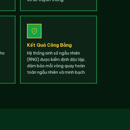
Kết Quả Công Bằng
cho
Hệ thống sinh số ngẫu nhiên
(RNG) được kiểm định độc lập,
đảm bảo mỗi vòng quay hoàn
toàn ngẫu nhiên và minh bạch.