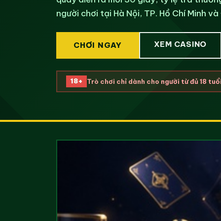
người chơi tại Hà Nội, TP. Hồ Chí Minh v
XEM CASINO
CHƠI NGAY
18+
Trò chơi chỉ dành cho người từ đủ 18 tuổi