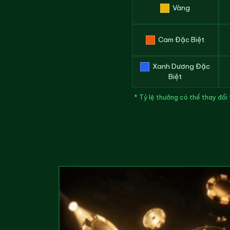
Vàng
Cam Đặc Biệt
Xanh Dương Đặc
Biệt
* Tỷ lệ thưởng có thể thay đổi 