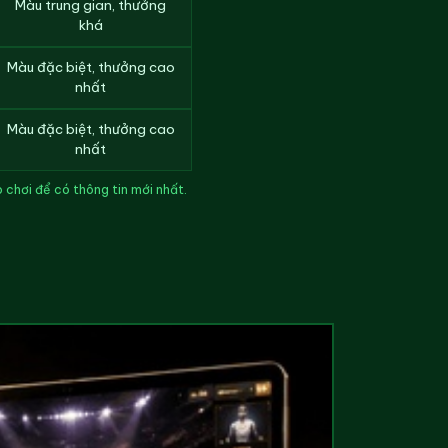
Màu trung gian, thưởng
khá
Màu đặc biệt, thưởng cao
nhất
Màu đặc biệt, thưởng cao
nhất
ò chơi để có thông tin mới nhất.