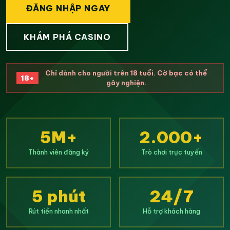
ĐĂNG NHẬP NGAY
KHÁM PHÁ CASINO
Chỉ dành cho người trên 18 tuổi. Cờ bạc có thể
18+
gây nghiện.
5M+
2.000+
Thành viên đăng ký
Trò chơi trực tuyến
5 phút
24/7
Rút tiền nhanh nhất
Hỗ trợ khách hàng