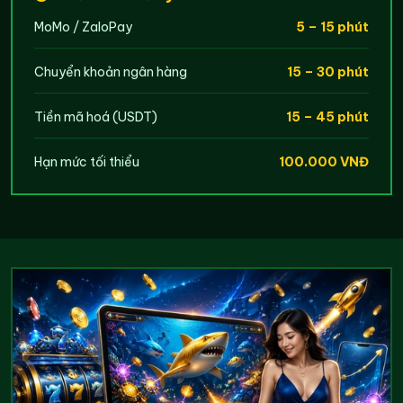
MoMo / ZaloPay
5 – 15 phút
Chuyển khoản ngân hàng
15 – 30 phút
Tiền mã hoá (USDT)
15 – 45 phút
Hạn mức tối thiểu
100.000 VNĐ