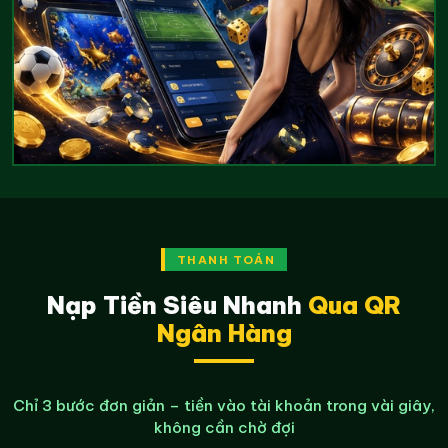
THANH TOÁN
Nạp Tiền Siêu Nhanh
Qua QR
Ngân Hàng
Chỉ 3 bước đơn giản – tiền vào tài khoản trong vài giây,
không cần chờ đợi