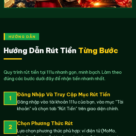
HƯỚNG DẪN
Hướng Dẫn Rút Tiền
Từng Bước
Quy trình rút tiền tại 111u nhanh gọn, minh bạch. Làm theo
đúng các bước dưới đây để nhận tiền nhanh nhất.
Đăng Nhập Và Truy Cập Mục Rút Tiền
1
Đăng nhập vào tài khoản 111u của bạn, vào mục "Tài
khoản" và chọn tab "Rút Tiền" trên giao diện chính.
Chọn Phương Thức Rút
2
Lựa chọn phương thức phù hợp: ví điện tử (MoMo,