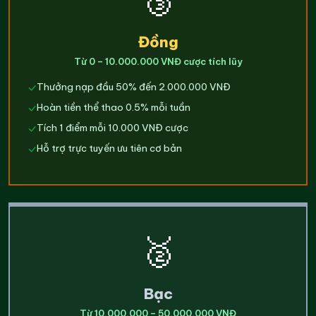
Đồng
Từ 0 – 10.000.000 VNĐ cược tích lũy
Thưởng nạp đầu 50% đến 2.000.000 VNĐ
Hoàn tiền thể thao 0.5% mỗi tuần
Tích 1 điểm mỗi 10.000 VNĐ cược
Hỗ trợ trực tuyến ưu tiên cơ bản
🥈
Bạc
Từ 10.000.000 – 50.000.000 VNĐ