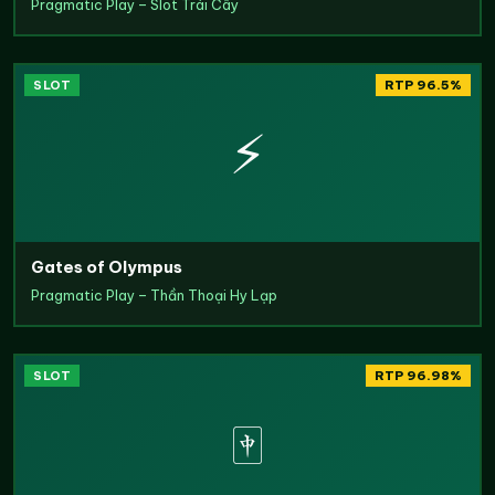
Pragmatic Play – Slot Trái Cây
SLOT
RTP 96.5%
⚡
Gates of Olympus
Pragmatic Play – Thần Thoại Hy Lạp
SLOT
RTP 96.98%
🀄