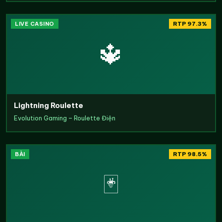
LIVE CASINO
RTP 97.3%
🔱
Lightning Roulette
Evolution Gaming – Roulette Điện
BÀI
RTP 98.5%
🃏