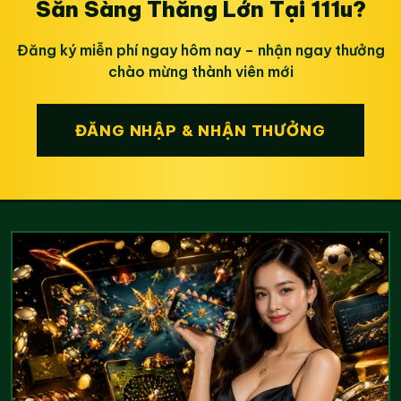
Sẵn Sàng Thắng Lớn Tại 111u?
Đăng ký miễn phí ngay hôm nay – nhận ngay thưởng
chào mừng thành viên mới
ĐĂNG NHẬP & NHẬN THƯỞNG