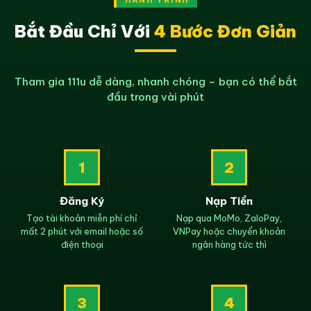
Bắt Đầu Chỉ Với
4 Bước Đơn Giản
Tham gia 111u dễ dàng, nhanh chóng – bạn có thể bắt
đầu trong vài phút
1
2
Đăng Ký
Nạp Tiền
Tạo tài khoản miễn phí chỉ
Nạp qua MoMo, ZaloPay,
mất 2 phút với email hoặc số
VNPay hoặc chuyển khoản
điện thoại
ngân hàng tức thì
3
4