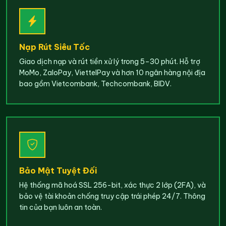
Nạp Rút Siêu Tốc
Giao dịch nạp và rút tiền xử lý trong 5–30 phút. Hỗ trợ
MoMo, ZaloPay, ViettelPay và hơn 10 ngân hàng nội địa
bao gồm Vietcombank, Techcombank, BIDV.
Bảo Mật Tuyệt Đối
Hệ thống mã hoá SSL 256-bit, xác thực 2 lớp (2FA), và
bảo vệ tài khoản chống truy cập trái phép 24/7. Thông
tin của bạn luôn an toàn.